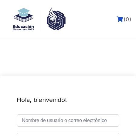
Skip
to
content
(0)
Hola, bienvenido!