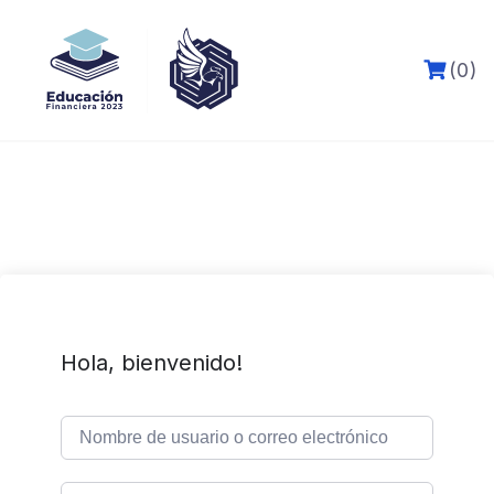
Skip
to
content
(0)
Hola, bienvenido!