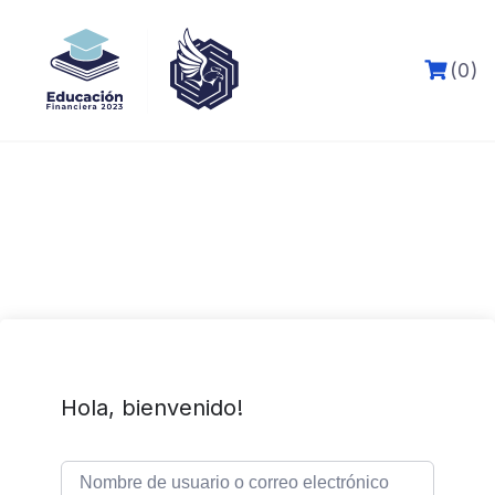
Skip
to
content
(0)
Hola, bienvenido!