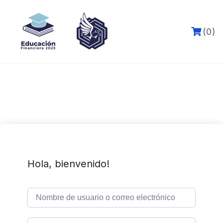
Skip
to
content
(0)
Hola, bienvenido!