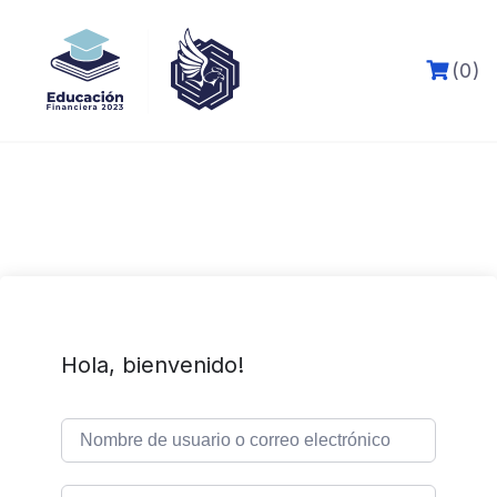
Skip
to
content
(0)
Hola, bienvenido!