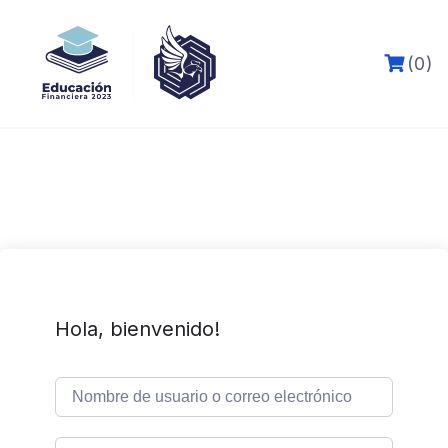
Skip
to
content
(0)
Hola, bienvenido!